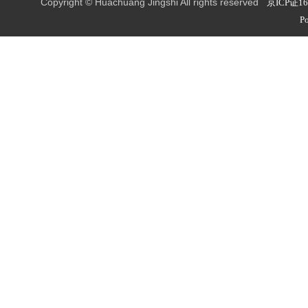
Copyright © Huachuang Jingshi All rights reserved
京ICP证16
Po